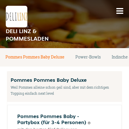
DELI LINZ &
POMMESLADEN
Pommes Pommes Baby Deluxe
Power-Bowls
Indische 
Pommes Pommes Baby Deluxe
Weil Pommes alleine schon geil sind, aber mit dem richtigen
Topping einfach next level
Pommes Pommes Baby -
Partybox (für 3-4 Personen)