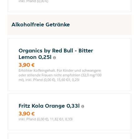
inkl. Pfand (0,00 €)
Alkoholfreie Getränke
Organics by Red Bull - Bitter
Lemon 0,25l
3,90 €
Erhöhter Koffeingehalt. Für Kinder und schwangere
oder stillende Frauen nicht empfohlen (32,0 mg/100
ml), inkl. Pfand (0,00 €), 15,60 €/l, 0,25l
Fritz Kola Orange 0,33l
3,90 €
inkl. Pfand (0,00 €), 11,82 €/l, 0,33l