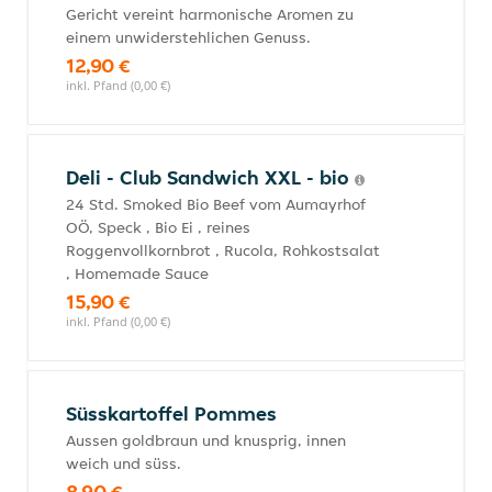
Gericht vereint harmonische Aromen zu
einem unwiderstehlichen Genuss.
12,90 €
inkl. Pfand (0,00 €)
Deli - Club Sandwich XXL - bio
24 Std. Smoked Bio Beef vom Aumayrhof
OÖ, Speck , Bio Ei , reines
Roggenvollkornbrot , Rucola, Rohkostsalat
, Homemade Sauce
15,90 €
inkl. Pfand (0,00 €)
Süsskartoffel Pommes
Aussen goldbraun und knusprig, innen
weich und süss.
8,90 €