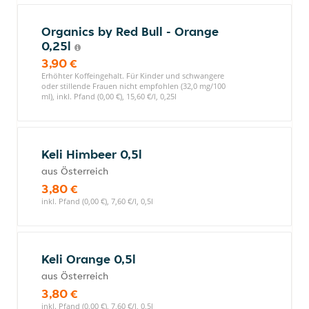
Organics by Red Bull - Orange
0,25l
3,90 €
Erhöhter Koffeingehalt. Für Kinder und schwangere
oder stillende Frauen nicht empfohlen (32,0 mg/100
ml), inkl. Pfand (0,00 €), 15,60 €/l, 0,25l
Keli Himbeer 0,5l
aus Österreich
3,80 €
inkl. Pfand (0,00 €), 7,60 €/l, 0,5l
Keli Orange 0,5l
aus Österreich
3,80 €
inkl. Pfand (0,00 €), 7,60 €/l, 0,5l